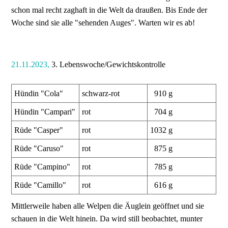
schon mal recht zaghaft in die Welt da draußen. Bis Ende der
Woche sind sie alle "sehenden Auges". Warten wir es ab!
21.11.2023,
3. Lebenswoche/Gewichtskontrolle
Hündin "Cola"
schwarz-rot
910 g
Hündin "Campari"
rot
704 g
Rüde "Casper"
rot
1032 g
Rüde "Caruso"
rot
875 g
Rüde "Campino"
rot
785 g
Rüde "Camillo"
rot
616 g
Mittlerweile haben alle Welpen die Äuglein geöffnet und sie
schauen in die Welt hinein. Da wird still beobachtet, munter