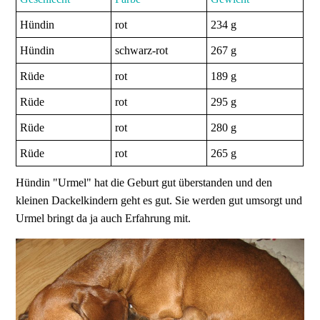
Hündin
rot
234 g
Hündin
schwarz-rot
267 g
Rüde
rot
189 g
Rüde
rot
295 g
Rüde
rot
280 g
Rüde
rot
265 g
Hündin "Urmel" hat die Geburt gut überstanden und den
kleinen Dackelkindern geht es gut. Sie werden gut umsorgt und
Urmel bringt da ja auch Erfahrung mit.