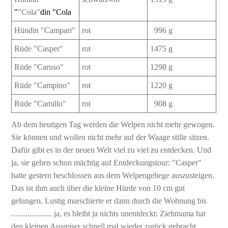
"
"Cola"
din "Cola
Hündin "Campari"
rot
996 g
Rüde "Casper"
rot
1475 g
Rüde "Caruso"
rot
1298 g
Rüde "Campino"
rot
1220 g
Rüde "Camillo"
rot
908 g
Ab dem heutigen Tag werden die Welpen nicht mehr gewogen.
Sie können und wollen nicht mehr auf der Waage stille sitzen.
Dafür gibt es in der neuen Welt viel zu viel zu entdecken. Und
ja, sie gehen schon mächtig auf Entdeckungstour: "Casper"
hatte gestern beschlossen aus dem Welpengehege auszusteigen.
Das ist ihm auch über die kleine Hürde von 10 cm gut
gelungen. Lustig marschierte er dann durch die Wohnung bis
.................... ja, es bleibt ja nichts unentdeckt: Ziehmama hat
den kleinen Ausreiser schnell mal wieder zurück gebracht.