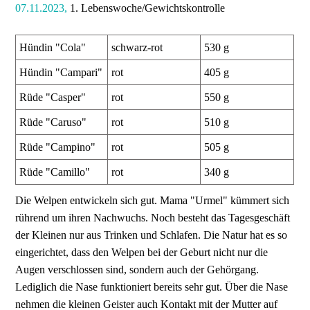
07.11.2023,
1. Lebenswoche/Gewichtskontrolle
Hündin "Cola"
schwarz-rot
530 g
Hündin "Campari"
rot
405 g
Rüde "Casper"
rot
550 g
Rüde "Caruso"
rot
510 g
Rüde "Campino"
rot
505 g
Rüde "Camillo"
rot
340 g
Die Welpen entwickeln sich gut. Mama "Urmel" kümmert sich
rührend um ihren Nachwuchs. Noch besteht das Tagesgeschäft
der Kleinen nur aus Trinken und Schlafen. Die Natur hat es so
eingerichtet, dass den Welpen bei der Geburt nicht nur die
Augen verschlossen sind, sondern auch der Gehörgang.
Lediglich die Nase funktioniert bereits sehr gut. Über die Nase
nehmen die kleinen Geister auch Kontakt mit der Mutter auf