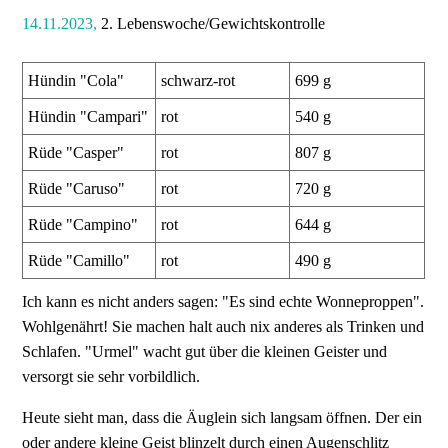
14.11.2023,
2. Lebenswoche/Gewichtskontrolle
Hündin "Cola"
schwarz-rot
699 g
Hündin "Campari"
rot
540 g
Rüde "Casper"
rot
807 g
Rüde "Caruso"
rot
720 g
Rüde "Campino"
rot
644 g
Rüde "Camillo"
rot
490 g
Ich kann es nicht anders sagen: "Es sind echte Wonneproppen".
Wohlgenährt! Sie machen halt auch nix anderes als Trinken und
Schlafen. "Urmel" wacht gut über die kleinen Geister und
versorgt sie sehr vorbildlich.
Heute sieht man, dass die Äuglein sich langsam öffnen. Der ein
oder andere kleine Geist blinzelt durch einen Augenschlitz